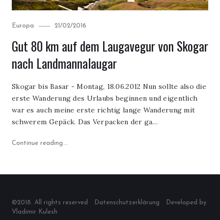
Category
Posted
Europa
21/02/2016
on
Gut 80 km auf dem Laugavegur von Skogar
nach Landmannalaugar
Skogar bis Basar - Montag, 18.06.2012 Nun sollte also die
erste Wanderung des Urlaubs beginnen und eigentlich
war es auch meine erste richtig lange Wanderung mit
schwerem Gepäck. Das Verpacken der ga…
"Gut 80 km auf dem Laugavegur von Skogar nach 
Continue reading
©2018. All rights reserved
Datenschutzerklärung
Developed by
Vladimir Kulesh