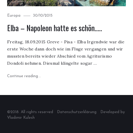
Category
Posted
Europa
30/10/2015
on
Elba – Napoleon hatte es schön…..
Freitag, 18.09.2015 Greve - Pisa - Elba Irgendwie war die
erste Woche dann doch wie im Fluge vergangen und wir
mussten bereits wieder Abschied vom Agriturismo
Dondoli nehmen. Diesmal klingelte sogar …
"Elba – Napoleon hatte es schön….."
Continue reading
©2018. All rights reserved
Datenschutzerklärung
Developed by
Vladimir Kulesh