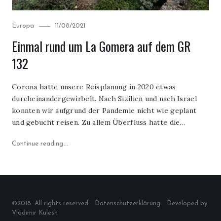
Category
Posted
Europa
11/08/2021
on
Einmal rund um La Gomera auf dem GR
132
Corona hatte unsere Reisplanung in 2020 etwas
durcheinandergewirbelt. Nach Sizilien und nach Israel
konnten wir aufgrund der Pandemie nicht wie geplant
und gebucht reisen. Zu allem Überfluss hatte die…
"Einmal rund um La Gomera auf dem GR 132"
Continue reading
©2018. All rights reserved
Datenschutzerklärung
Developed by
Vladimir Kulesh