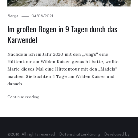
Category
Posted
Berge
04/08/2021
on
Im großen Bogen in 9 Tagen durch das
Karwendel
Nachdem ich im Jahr 2020 mit den „Jungs“ eine
Hüttentour am Wilden Kaiser gemacht hatte, wollte
Marie dieses Mal eine Hüttentour mit den „Mädels“
machen. Sie buchten 4 Tage am Wilden Kaiser und
danach…
"Im großen Bogen in 9 Tagen durch das Karwendel"
Continue reading
©2018. All rights reserved
Datenschutzerklärung
Developed by