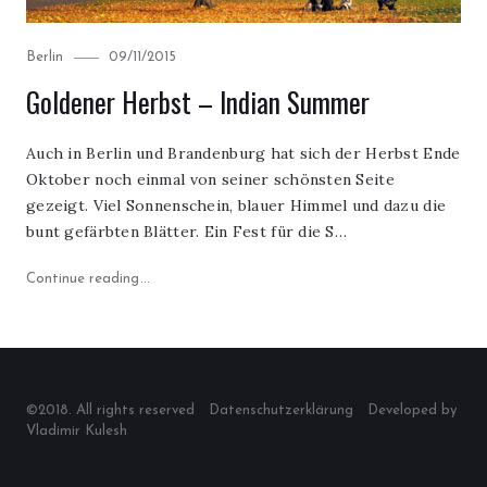
Category
Posted
Berlin
09/11/2015
on
Goldener Herbst – Indian Summer
Auch in Berlin und Brandenburg hat sich der Herbst Ende
Oktober noch einmal von seiner schönsten Seite
gezeigt. Viel Sonnenschein, blauer Himmel und dazu die
bunt gefärbten Blätter. Ein Fest für die S…
"Goldener Herbst – Indian Summer"
Continue reading
©2018. All rights reserved
Datenschutzerklärung
Developed by
Vladimir Kulesh