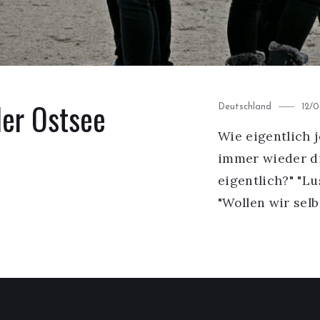
der Ostsee
Category
Pos
Deutschland
12/0
on
Wie eigentlich j
immer wieder d
eigentlich?" "L
"Wollen wir sel