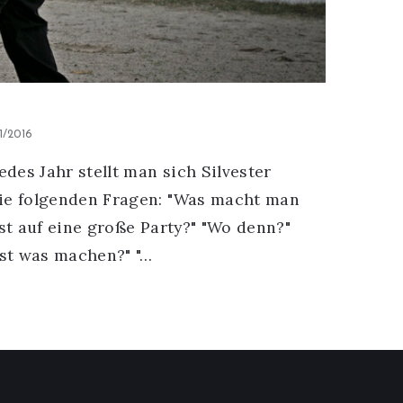
ted
1/2016
edes Jahr stellt man sich Silvester
ie folgenden Fragen: "Was macht man
ust auf eine große Party?" "Wo denn?"
bst was machen?" "…