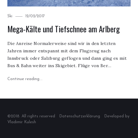
Category
Posted
Ski
12/02/2017
on
Mega-Kälte und Tiefschnee am Arlberg
Die Anreise Normalerweise sind wir in den letzten
Jahren immer entspannt mit dem Flugzeug nach
Innsbruck oder Salzburg geflogen und dann ging es mit
Bus & Bahn weiter ins Skigebiet. Flüge von Ber…
"Mega-Kälte und Tiefschnee am Arlberg"
Continue reading
©2018. All rights reserved
Datenschutzerklärung
Developed by
Vladimir Kulesh