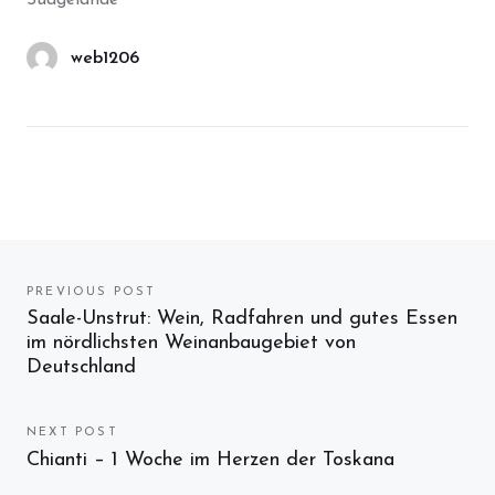
Südgelände
web1206
Beitragsnavigation
PREVIOUS POST
Previous
Saale-Unstrut: Wein, Radfahren und gutes Essen
im nördlichsten Weinanbaugebiet von
post:
Deutschland
NEXT POST
Next
Chianti – 1 Woche im Herzen der Toskana
post: