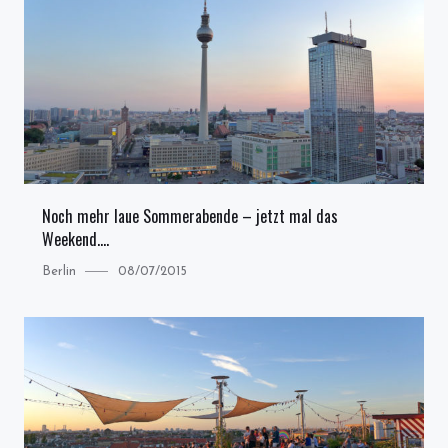
Noch mehr laue Sommerabende – jetzt mal das
Weekend….
Category
Posted
Berlin
08/07/2015
on