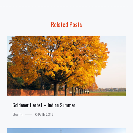
Related Posts
Goldener Herbst – Indian Summer
Category
Posted
Berlin
09/11/2015
on